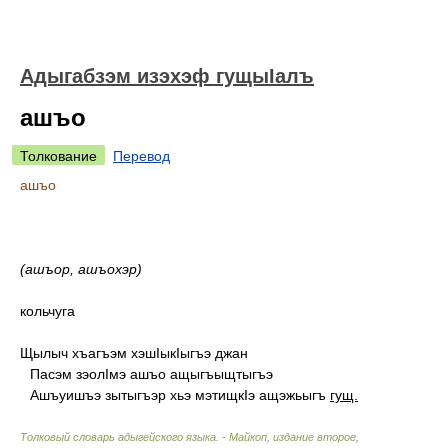
Адыгабзэм изэхэф гущыIалъ
ашъо
Толкование
Перевод
ашъо
(ашъор, ашъохэр)
кольчуга
Щылыч хъагъэм хэшIыкIыгъэ джан
Пасэм зэолIмэ ашъо ащыгъыщтыгъэ
Ашъуишъэ зытыгъэр хьэ мэтищкIэ ащэжьыгъ
гущ.
Толковый словарь адыгейского языка. - Майкоп, издание второе,