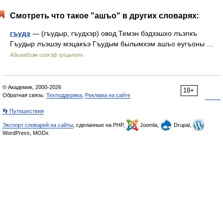
Смотреть что такое "ашъо" в других словарях:
гъудэ
— (гъудыр, гъудхэр) овод Темэн бэдзэшхо лъэпкъ
Гъудыр лъэшэу мэцакъэ Гъудым былымхэм ашъо еугъоны …
Адыгабзэм изэхэф гущыIалъ
© Академик, 2000-2026
18+
Обратная связь:
Техподдержка
,
Реклама на сайте
👣 Путешествия
Экспорт словарей на сайты
, сделанные на PHP,
Joomla,
Drupal,
WordPress, MODx.