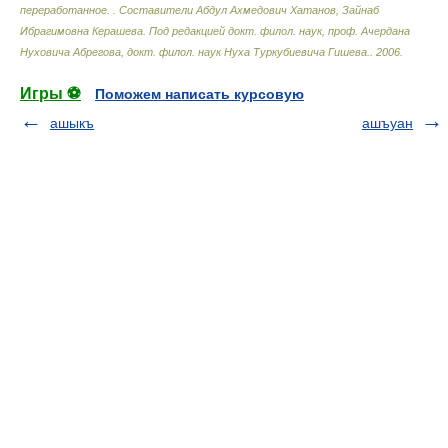
переработанное.
.
Составители Абдул Ахмедович Хатанов, Зайнаб
Ибрагимовна Керашева. Под редакцией докт. филол. наук, проф. Ачердана
Нуховича Абрегова, докт. филол. наук Нуха Туркубиевича Гишева.
.
2006
.
Игры ⚽
Поможем написать курсовую
ашыкъ
ашъуан